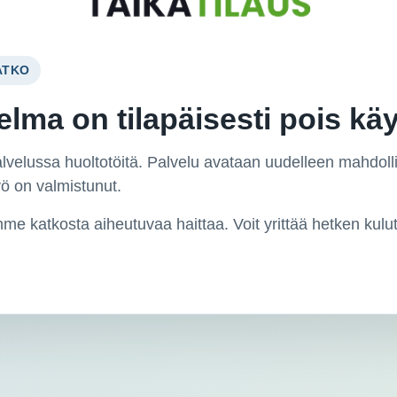
ATKO
lma on tilapäisesti pois kä
velussa huoltotöitä. Palvelu avataan uudelleen mahdol
yö on valmistunut.
me katkosta aiheutuvaa haittaa. Voit yrittää hetken kulu