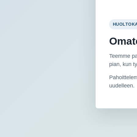
HUOLTOK
Omate
Teemme pal
pian, kun t
Pahoittelem
uudelleen.