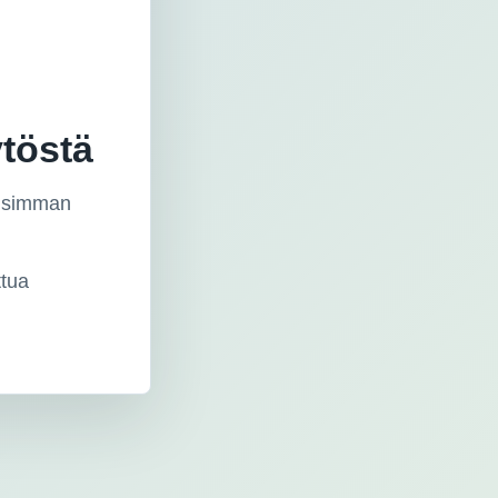
ytöstä
lisimman
ttua